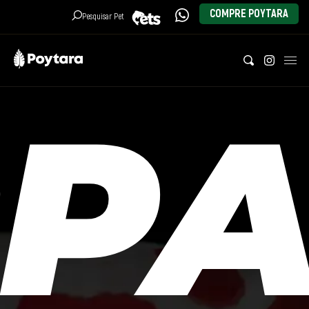
COMPRE POYTARA
Pesquisar Pet
FECHAR MENU
(11)
96374-
3640
Produtos
PA
Pets
História
Notícias
Contato
SEJA UM DISTRIBUIDOR
CADASTRE SUA LOJA