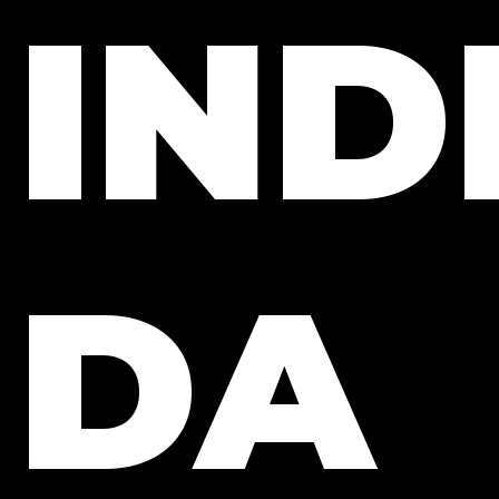
IND
DA