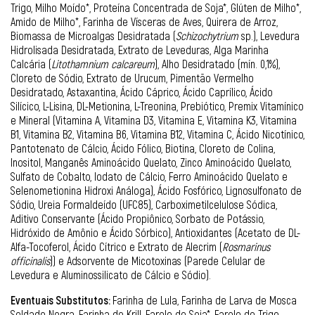
Trigo, Milho Moído*, Proteína Concentrada de Soja*, Glúten de Milho*,
Amido de Milho*, Farinha de Vísceras de Aves, Quirera de Arroz,
Biomassa de Microalgas Desidratada (
Schizochytrium
sp.), Levedura
Hidrolisada Desidratada, Extrato de Leveduras, Alga Marinha
Calcária (
Litothamnium calcareum
), Alho Desidratado (mín. 0,1%),
Cloreto de Sódio, Extrato de Urucum, Pimentão Vermelho
Desidratado, Astaxantina, Ácido Cáprico, Ácido Caprílico, Ácido
Silícico, L-Lisina, DL-Metionina, L-Treonina, Prebiótico, Premix Vitamínico
e Mineral (Vitamina A, Vitamina D3, Vitamina E, Vitamina K3, Vitamina
B1, Vitamina B2, Vitamina B6, Vitamina B12, Vitamina C, Ácido Nicotínico,
Pantotenato de Cálcio, Ácido Fólico, Biotina, Cloreto de Colina,
Inositol, Manganês Aminoácido Quelato, Zinco Aminoácido Quelato,
Sulfato de Cobalto, Iodato de Cálcio, Ferro Aminoácido Quelato e
Selenometionina Hidroxi Análoga), Ácido Fosfórico, Lignosulfonato de
Sódio, Ureia Formaldeído (UFC85), Carboximetilcelulose Sódica,
Aditivo Conservante (Ácido Propiônico, Sorbato de Potássio,
Hidróxido de Amônio e Ácido Sórbico), Antioxidantes (Acetato de DL-
Alfa-Tocoferol, Ácido Cítrico e Extrato de Alecrim (
Rosmarinus
officinalis
)) e Adsorvente de Micotoxinas (Parede Celular de
Levedura e Aluminossilicato de Cálcio e Sódio).
Eventuais Substitutos:
Farinha de Lula, Farinha de Larva de Mosca
Soldado Negra, Farinha de Krill, Farelo de Soja*, Farelo de Trigo,