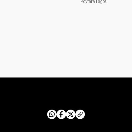
Poytara Lagos.
Compartilhe este conteúdo com os amigos: