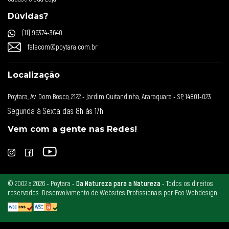
Dúvidas?
(11) 96374-3640
falecom@poytara.com.br
Localização
Poytara, Av. Dom Bosco, 2122 - Jardim Quitandinha, Araraquara - SP, 14801-023
Segunda à Sexta das 8h às 17h.
Vem com a gente nas Redes!
© 2002 a 2026 -
Poytara -
Da Natureza para a Natureza
- Todos os direitos
reservados.
Desenvolvimento de Websites Profissionais por Eco Webdesign