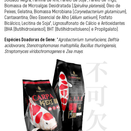
Biomassa de Microalgas Desidratada (
Spirulina platensis
), Óleo de
Peixes, Gelatina, Biomassa Microbiana (
Corynebacterium glutamicum
),
Cantaxantina, Óleo Essencial de Alho (
Allium sativum
), Fosfato
Bicálcico, Lecitina de Soja*, Lignosulfonato de Cálcio e Antioxidantes
(BHA (Butilhidroxianisol), BHT (Butilhidroxitolueno) e Propilgalato).
Espécies Doadoras de Gene:
*
Agrobacterium tumefaciens
,
Delftia
acidovorans
,
Stenotrophomonas maltophilia
,
Bacillus thuringiensis
,
Streptomyces viridochromogenes
e
Zea mays
.