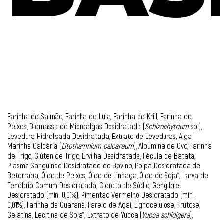
Farinha de Salmão, Farinha de Lula, Farinha de Krill, Farinha de
Peixes, Biomassa de Microalgas Desidratada (
Schizochytrium
sp.),
Levedura Hidrolisada Desidratada, Extrato de Leveduras, Alga
Marinha Calcária (
Litothamnium calcareum
), Albumina de Ovo, Farinha
de Trigo, Glúten de Trigo, Ervilha Desidratada, Fécula de Batata,
Plasma Sanguíneo Desidratado de Bovino, Polpa Desidratada de
Beterraba, Óleo de Peixes, Óleo de Linhaça, Óleo de Soja*, Larva de
Tenébrio Comum Desidratada, Cloreto de Sódio, Gengibre
Desidratado (mín. 0,01%), Pimentão Vermelho Desidratado (mín.
0,01%), Farinha de Guaraná, Farelo de Açaí, Lignocelulose, Frutose,
Gelatina, Lecitina de Soja*, Extrato de Yucca (
Yucca schidigera
),