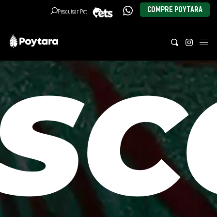
COMPRE POYTARA
Pesquisar Pet
FECHAR MENU
(11)
96374-
3640
Produtos
ISC
Pets
História
Notícias
Contato
SEJA UM DISTRIBUIDOR
CADASTRE SUA LOJA