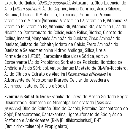
Extrato de Quilaia (
Quillaja saponaria
), Astaxantina, Óleo Essencial de
Alho (
Allium sativum
), Ácido Cáprico, Ácido Caprílico, Ácido Silícico,
Betaína, L-Lisina, DL-Metionina, L-Treonina, Prebiótico, Premix
Vitamínico e Mineral (Vitamina A, Vitamina D3, Vitamina E, Vitamina K3,
Vitamina B1, Vitamina B2, Vitamina B6, Vitamina B12, Vitamina C, Ácido
Nicotínico, Pantotenato de Cálcio, Ácido Fólico, Biotina, Cloreto de
Colina, Inositol, Manganês Aminoácido Quelato, Zinco Aminoácido
Quelato, Sulfato de Cobalto, Iodato de Cálcio, Ferro Aminoácido
Quelato e Selenometionina Hidroxi Análoga), Sílica, Ureia
Formaldeído (UFC85), Carboximetilcelulose Sódica, Aditivo
Conservante (Ácido Propiônico, Sorbato de Potássio, Hidróxido de
Amônio e Ácido Sórbico), Antioxidantes (Acetato de DL-Alfa-Tocoferol,
Ácido Cítrico e Extrato de Alecrim (
Rosmarinus officinalis
)) e
Adsorvente de Micotoxinas (Parede Celular de Levedura e
Aluminossilicato de Cálcio e Sódio).
Eventuais Substitutivos:
FFarinha de Larva de Mosca Soldado Negra
Desidratada, Biomassa de Microalga Desidratada (
Spirulina
platensis
), Óleo de Salmão, Óleo de Canola, Proteína Concentrada de
Soja*, Betacaroteno, Cantaxantina, Lignosulfonato de Sódio, Ácido
Fosfórico e Antioxidantes (BHA (Butilhidroxianisol), BHT
(Butilhidroxitolueno) e Propilgalato).