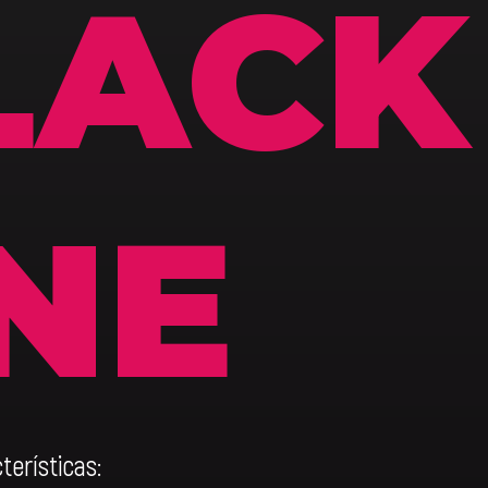
LACK
INE
erísticas: