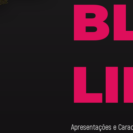
B
L
Apresentações e Caract