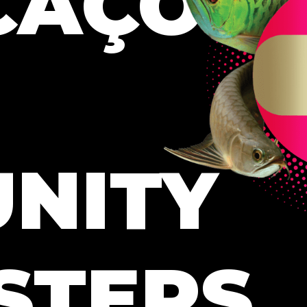
CAÇÕE
NITY
STERS