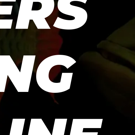
ERS
ING