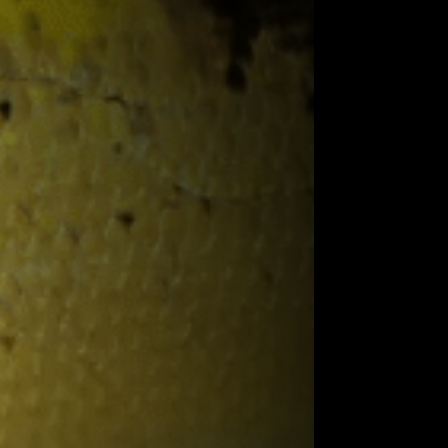
ibo); C. temensis (Rio Orinoco e Amazonas);
aguaia e Tocantins); C. piquiti (Rio Tocantins e
C. mirianae (Rio Tocantins e Xingu); C.
 Médio Rio Negro); C. pinima (Baixo Rio
ré); C. thyrorus (Rio Trombetas acima da
io Uatumã e Baixo Trombetas).
gens do norte da América do Sul, mas já
iões devido ao seu protagonismo na pesca
smo jumbo. No aquarismo as espécies mais
(C. kelberi), o azul (C. piquiti) e mais
 exercer o aquarismo de forma consciente
soltar indivíduos em ambientes naturais. A
te natural pode provocar desequilíbrios
onde a espécie não é nativa isso também é