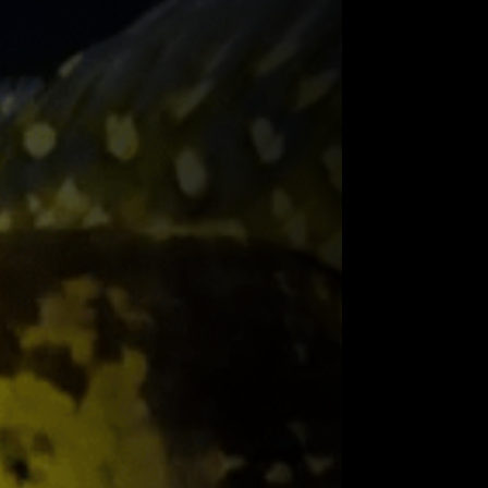
 astro da pesca esportiva, os tucunarés
s e podem ser considerados hoje os reis
ntes em diferentes tons de azul, amarelo e
s e sua grande voracidade, os tucunarés
smo.
a dos Ciclídeos (parentes dos pequenos
dos ciclídeos africanos) e podem ser
antes dessa família nas águas doces da
unaré) vem do Tupi “tucun” (árvore) e “aré”
e” provavelmente porque na natureza as
próximas à galhadas, troncos ou árvores
hla) são representados por 16 espécies: C.
inoco); C. monoculus e C. ocellaris (Rio