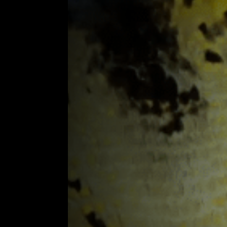
Expectativa de vida:
7 a 10 anos
Hábito Alimentar:
Carnívoro
Habitat:
Água Doce