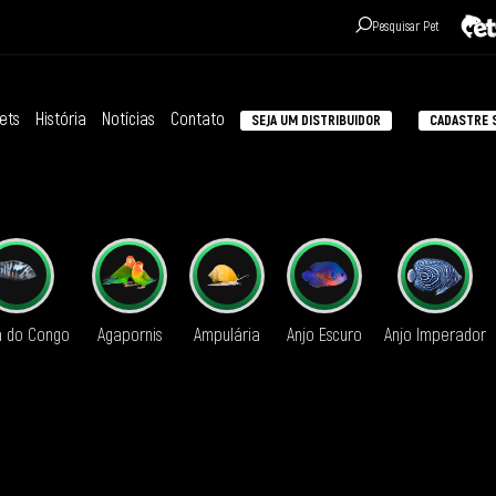
Pesquisar Pet
ets
História
Notícias
Contato
SEJA UM DISTRIBUIDOR
CADASTRE S
á do Congo
Agapornis
Ampulária
Anjo Escuro
Anjo Imperador