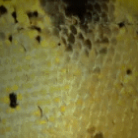
Amazonas); C. cataractae (Rio Essequ
C. jariina (Rio Jari); C. kelberi (Rio Ar
Capim); C. melaniae (Rio Xingu); 
nigromaculata (Alto Rio Orinoco e
Amazonas); C. pleiozona (Rio Guapo
Cachoeira Porteira) e C. vazzoleri (R
Os tucunarés são nativos das drena
foram introduzidos em diversas reg
esportiva e recentemente no aquari
difundidas são o tucunaré amarelo 
recentemente o pinima (C. pinima).
Quem tem e gosta de tucunarés deve
e responsável e em hipótese nenhuma 
soltura dessas espécies em ambien
ecológicos e caso seja em um local 
tipificado como crime. Fique ligado!
Ver mais...