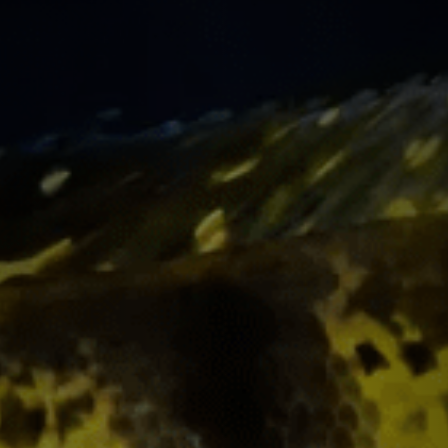
Informações:
via
Considerado por muitos o principal
ganharam a admiração dos aquarista
do aquarismo jumbo. Com cores vibra
vermelho, comportamentos elaborado
são cada vez mais comuns no aquari
Os tucunarés são peixes da famíli
Apistogramas e dos mega colori
considerados os maiores represent
América do Sul. Seu nome popular (Tuc
(amigo), ou seja, “amigo da árvor
espécies costumam ser encontradas 
submersas.
Atualmente os tucunarés (gênero Cic
orinocensis e C. intermedia (Rio Or