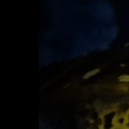
Origem:
Brasil, Colômbia, Venezuela, Guiana, Bolí
Peso:
até 12,2kg (C. temensis)
Tamanho:
35cm a 99cm
Temperatura Ideal:
28°
PH indicado:
5.5 a 7.5
Tamanho do aquário:
Acima de 1000 litros