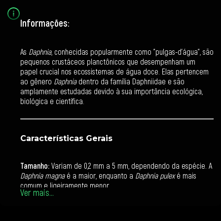
Informações:
As
Daphnia
, conhecidas popularmente como "pulgas-d’água", são
pequenos crustáceos planctônicos que desempenham um
papel crucial nos ecossistemas de água doce. Elas pertencem
ao gênero
Daphnia
dentro da família Daphniidae e são
amplamente estudadas devido à sua importância ecológica,
biológica e científica.
Características Gerais
Tamanho:
Variam de 0,2 mm a 5 mm, dependendo da espécie. A
Daphnia magna
é a maior, enquanto a
Daphnia pulex
é mais
comum e ligeiramente menor.
Ver mais...
Estrutura Corporal:
Possuem corpo ovalado protegido por