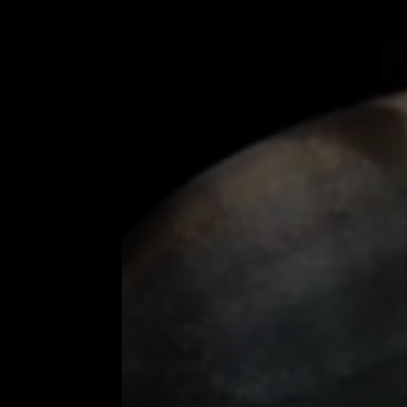
Expectativa de vida:
8 a 15 anos
Hábito Alimentar:
Carnívoro
Habitat:
Água Doce