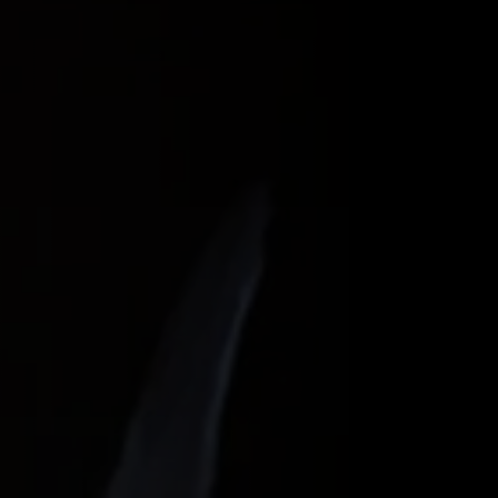
ido como peixe-faca-ornamental, é uma
Notopteridae. Essa espécie é apreciada por
 aparência única, apresentando um corpo
 Nativo das águas doces de rios e lagos na
xe Faca Palhaço exige cuidados específicos
as calmas e lentas, como rios e lagoas com
ncos, folhas e plantas aquáticas, o que os
ortante para o aquarista reproduzir em
tat natural com esconderijos e vegetação