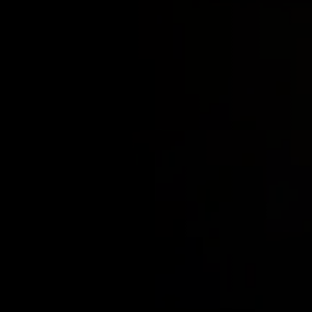
Origem:
Sudeste Asiático
Peso:
2kg a 3kg
Tamanho:
60cm a 70cm
Temperatura Ideal:
24° a 28°
PH indicado:
6.5 a 7.5
Tamanho do aquário:
Acima de 500 litros