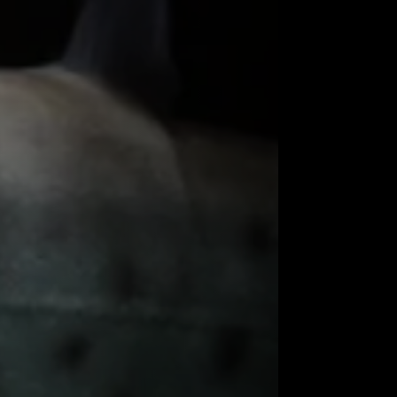
 tamanhos impressionantes de até 1 metro,
0 cm. Sua coloração varia de cinza a
rvem como camuflagem. O formato do corpo
e, mas sua natureza tímida faz com que se
mentos são introduzidos em seu ambiente.
um peixe noturno, tornando-se mais ativo
ecialmente em aquários menores, e são mais
sejam altamente interativos com humanos,
dadores e até aceitar a presença deles ao