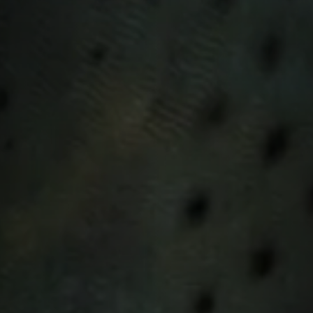
Cuidados em Aquário
O aquário ideal para o Peixe Faca Palhaço deve ter es
nadam livremente. A qualidade da água é crucial, com
variando de 6,5 a 7,5. Um bom sistema de filtragem 
essenciais para prevenir doenças e garantir um ambie
evitando luzes muito fortes, que podem estressar o pe
Curiosidades
Uma curiosidade interessante sobre o Peixe Faca Pal
capacidade de saltar. Portanto, manter a tampa do a
que escapem. Além disso, sua forma de nadar é bastan
suaves e fluidos, que se assemelham ao deslizamento
pelo ambiente aquático.
Embora não sejam os peixes mais fáceis de cuidar, o 
e impressionante para aquários bem planejados. Sua
fascinante podem trazer uma nova dimensão à experi