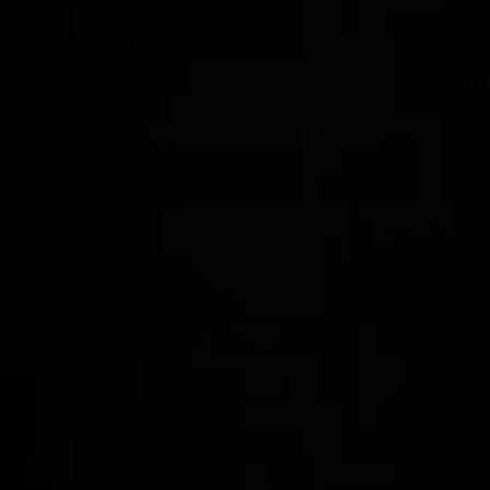
Informações:
O Peixe Faca Palhaço (
Chitala ornata
), também conhec
espécie fascinante e exótica que pertence à família 
aquaristas devido ao seu comportamento intrigante e
longo e achatado que lembra uma faca, daí seu nome.
Índia, Bangladesh e partes do Sudeste Asiático, o Pei
e um ambiente adequado para prosperar.
Habitat Natural
No ambiente natural, o Peixe Faca Palhaço habita águ
vegetação densa. Eles costumam se esconder entre tro
ajuda a evitar predadores. Esse comportamento é imp
um aquário, criando um ambiente que simule seu habi