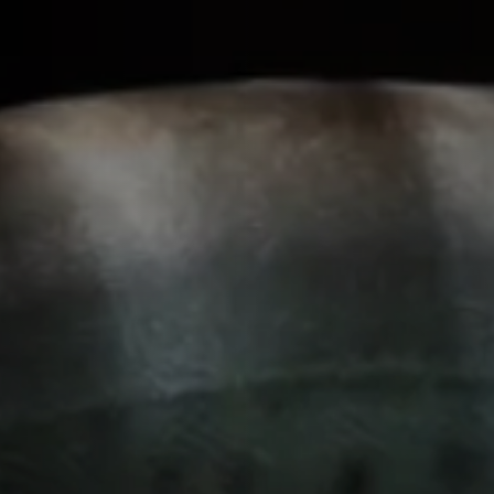
adequada.
Características Físicas
O corpo do Peixe Faca Palhaço é longo e pode atingir
embora em aquários geralmente cresçam entre 60 e 7
marrom, com manchas ou listras mais escuras que se
e a coloração tornam esse peixe visualmente atraent
esconda facilmente, especialmente quando novos ele
Comportamento e Interação
Em termos de comportamento, o Peixe Faca Palhaço é 
durante a noite. Eles podem ser territorialistas, esp
adequados para aquaristas experientes. Embora não 
alguns indivíduos podem se familiarizar com seus cui
longo do tempo.