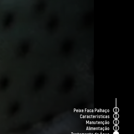
paço suficiente para permitir que eles
 temperaturas entre 24°C e 28°C e pH
e a manutenção da qualidade da água são
nte saudável. A iluminação deve ser suave,
ixe.
haço é que eles são conhecidos por sua
quário fechada é fundamental para evitar
te peculiar; eles utilizam movimentos
, permitindo que se movam graciosamente
Peixe Faca Palhaço
Características
Peixe Faca Palhaço é uma adição intrigante
Manutenção
 aparência exótica e comportamento
Alimentação
ência de ter um aquário, fazendo com que