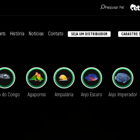
Pesquisar Pet
ets
História
Notícias
Contato
SEJA UM DISTRIBUIDOR
CADASTRE S
á do Congo
Agapornis
Ampulária
Anjo Escuro
Anjo Imperador