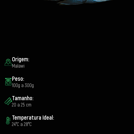
Origem:
Malawi
Peso:
100g a 300g
Tamanho:
20 a 25 cm
Temperatura Ideal:
24°C a 28°C