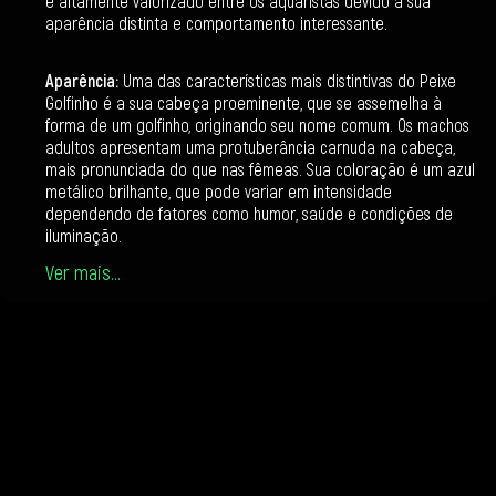
é altamente valorizado entre os aquaristas devido à sua
aparência distinta e comportamento interessante.
Aparência:
Uma das características mais distintivas do Peixe
Golfinho é a sua cabeça proeminente, que se assemelha à
forma de um golfinho, originando seu nome comum. Os machos
adultos apresentam uma protuberância carnuda na cabeça,
mais pronunciada do que nas fêmeas. Sua coloração é um azul
metálico brilhante, que pode variar em intensidade
dependendo de fatores como humor, saúde e condições de
iluminação.
Ver mais...
Habitat Natural:
No seu ambiente natural do Lago Malawi, o
Peixe Golfinho é encontrado em áreas com fundos de areia e
rochas, onde se alimenta principalmente de pequenos
invertebrados encontrados na areia. O lago é conhecido por
suas águas claras e alcalinas, oferecendo uma variedade de
esconderijos entre rochas e cavidades.
Comportamento:
Em comparação com outros ciclídeos do
Lago Malawi, o Peixe Golfinho exibe um comportamento