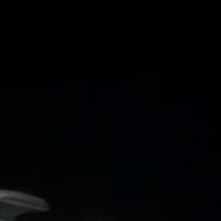
Informações:
O gênero
Polypterus
é um grupo fascinante d
Pertencentes à família Polypteridae, esses pe
primitivas e aparência que remonta aos peixes
interessantes sobre essa espécie:
Origens e Distribuição
Os Polypterus são encontrados em uma vari
incluindo rios, lagos, pântanos e planícies alu
e lentas, onde podem explorar eficazmente
áreas com baixo teor de oxigênio.
Características Físicas