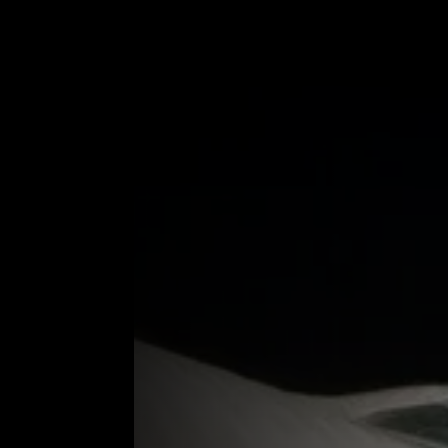
Origem:
África
Peso:
1kg a 4kg
Tamanho:
30 a 90 cm
Temperatura Ideal:
24 °C a 28 °C
PH indicado:
6.5 a 7.5
Tamanho do aquário:
Capacidade mínima de 600 litros