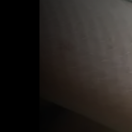
Expectativa de vida:
10 a 20 anos
Hábito Alimentar:
Carnívoro
Habitat:
Água Doce