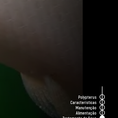
idade de regeneração, podendo recuperar
go do tempo.
s pela sua história evolutiva única, mas
aos ambientes aquáticos africanos. Para
essencial replicar esses aspectos naturais
onando um ambiente seguro e estimulante
Polypterus
Características
Manutenção
Alimentação