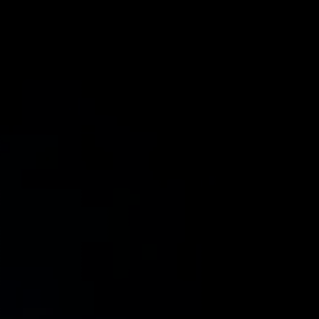
e peixes de água doce nativos da África.
ixes são notáveis por suas características
 pré-históricos. Aqui estão alguns aspectos
edade de habitats aquáticos na África,
viais. Eles são mais comuns em águas calmas
 sua capacidade de respiração aérea em