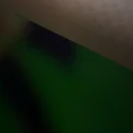
Regeneração
: Demonstram uma notável capac
partes danificadas de suas nadadeiras ao lon
Conclusão
Polypterus são peixes fascinantes não apena
também pela sua adaptação impressionante 
aqueles que mantêm Polypterus em aquários, é 
em termos de habitat e cuidados, proporci
para esses "fósseis vivos" prosperarem.