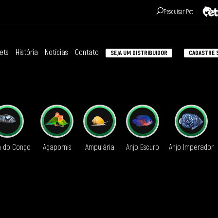
Pesquisar Pet
ets
História
Notícias
Contato
SEJA UM DISTRIBUIDOR
CADASTRE S
á do Congo
Agapornis
Ampulária
Anjo Escuro
Anjo Imperador