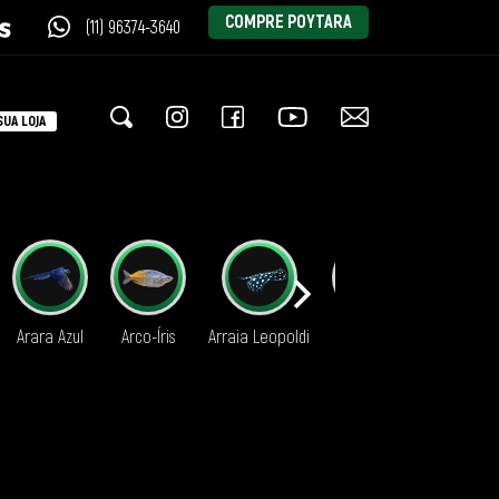
COMPRE POYTARA
(11) 96374-3640
UA LOJA
Arara Azul
Arco-Íris
Arraia Leopoldi
Aruanã
Axolote