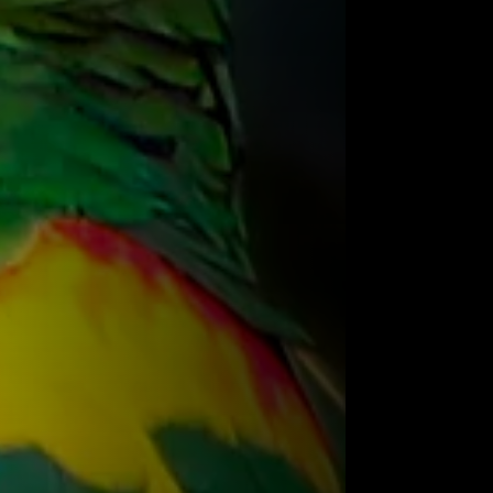
uma adaptação que permite um agarre
suportes.
éricas, especialmente da região tropical e
l e América do Sul. Eles habitam florestas
ertas com vegetação, onde podem
mento e abrigo. Espécies como o Papagaio-
ser encontradas em áreas mais secas e
gência
ntes dos papagaios é a sua
inteligência
.
em capazes de resolver problemas
 que exigem habilidades cognitivas
na imitação de sons, o que inclui não só
o ambiente, como campainhas ou alarmes.