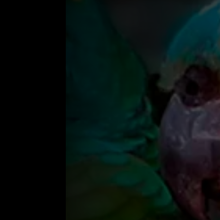
Origem:
Brasil
Peso:
350 a 450g
Tamanho:
35 a 37 cm
Temperatura Ideal:
20ºC a 30ºC
Tamanho do habitat:
2m de comprimento, 1,5m de largura e 2
Expectativa de vida:
40 a 60 anos