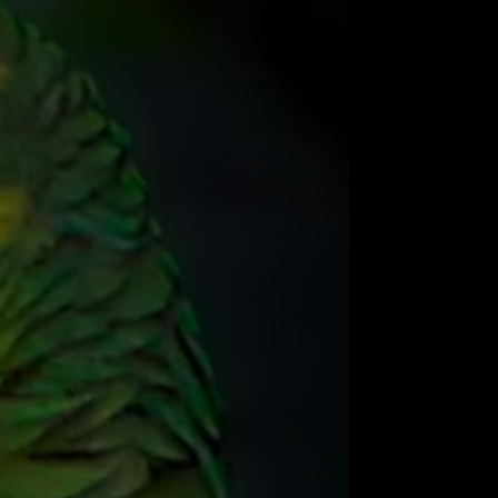
is fascinantes, coloridas e inteligentes
espécie é altamente conhecida por sua
alavras humanas, o que contribui para sua
 estimação. Contudo, esses animais têm
e apenas suas habilidades de comunicação.
es e robustas, com penas vibrantes que
ncluindo verde, azul, amarelo e vermelho.
apagaio-de-cabeça-azul ou o Papagaio-do-
ntensas nas asas ou na cabeça. O bico do
adaptado para quebrar sementes e frutos,