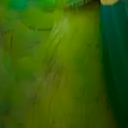
Algumas espécies, como o Pap
verdadeiros mestres na imit
de palavras e até associá-las
Além disso, os papagaios fo
vivem em grandes bandos e 
constantemente com outros 
os seres humanos, podem dese
muitas vezes "adotando" os 
grupo social.
Curiosidades
Longevidade
: Papagaios têm 
espécies vivendo entre 40 e 7
com bons cuidados.
Habilidade de Imitar
: Papaga
podem aprender a entender a