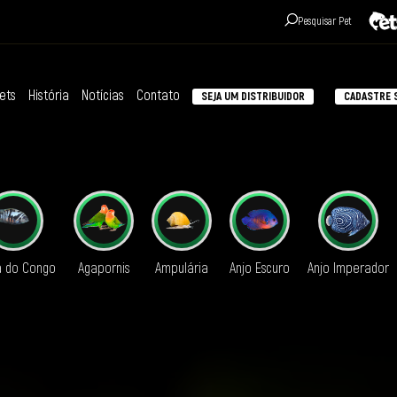
Pesquisar Pet
ets
História
Notícias
Contato
SEJA UM DISTRIBUIDOR
CADASTRE S
á do Congo
Agapornis
Ampulária
Anjo Escuro
Anjo Imperador