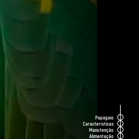
agaio Cinza Africano , são considerados
ação, sendo capazes de aprender centenas
 a certos contextos.
rmam
fortes laços sociais
. Na natureza, eles
são conhecidos por se comunicarem
membros do grupo. Quando interagem com
nvolver um forte vínculo com as pessoas,
membros da família como parte do seu
uma vida útil impressionante, com muitas
0 anos. Alguns até ultrapassam os 80 anos
Papagaio
Características
ios não só imitam sons, mas também
Manutenção
lgumas palavras. Em estudos de cognição,
Alimentação