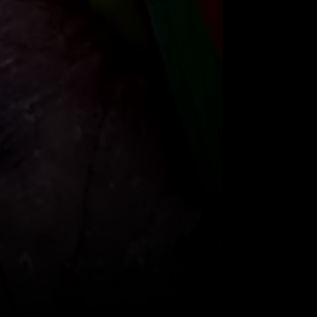
as culturas indígenas, os papagaios são
gria, comunicação e até como
mensageiros
ilidade de imitar sons. Em algumas culturas,
carrega mensagens dos deuses.
ficas, com um comportamento sociável,
omparável. Eles representam uma parte
 das florestas tropicais e desempenham
. Sua presença, seja no ambiente natural ou
manos, é um lembrete da complexidade e