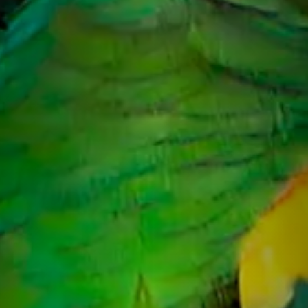
e seus pés são zigrinados, 
eficiente em galhos e outros 
Distribuição e Habitat
Papagaios são nativos das Am
subtropical da América Centra
densas, bosques e áreas ab
encontrar abundância de ali
de-cara-roxa também podem 
rochosas.
Comportamento e Inteli
Um dos aspectos mais marca
Eles são conhecidos por ser
complexos e realizar tarefas
avançadas. Eles se destacam 
palavras, mas também sons d