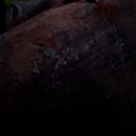
Simbolismo Cultural
: Em muit
vistos como símbolos de ale
espirituais
, devido à sua hab
acredita-se que o papagaio 
Conclusão
Os papagaios são aves magní
inteligente e uma beleza inc
importante da biodiversidade
papéis ecológicos essenciais
em contato com os seres hu
maravilha do mundo animal.
Ver mais...