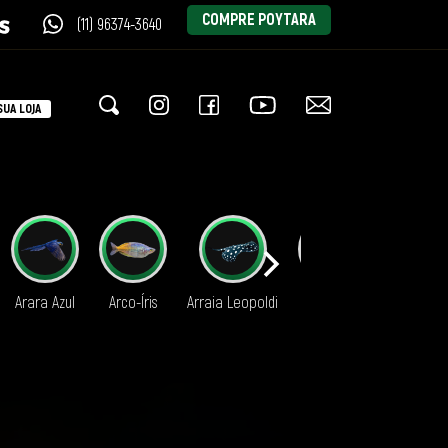
COMPRE POYTARA
(11) 96374-3640
UA LOJA
Arara Azul
Arco-Íris
Arraia Leopoldi
Aruanã
Axolote