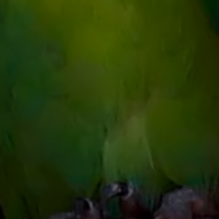
papagaios como o Cinza Afr
e até usá-las em contextos a
Papel Ecológico
: Na naturez
importante na dispersão de s
eles ajudam a manter a biodiv
espalhar as sementes de vári
Espécies Ameaçadas
: Muita
de extinção, principalmente d
captura ilegal para o comérc
risco incluem o
Papagaio-de-
ser considerado "extinto na 
reintrodução em andamento.
Comportamento de Mímica
:
de associar sons aos seus si
som de um telefone tocando 
sua incrível capacidade de 