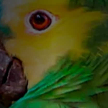
Informações:
O
Papagaio
é uma das aves ma
que habitam o planeta. Sua 
habilidade de imitar sons e p
popularidade como animal de
muito mais a oferecer do qu
Características Físicas
Os papagaios são aves grand
m de altura
variam em cores brilhantes, i
Algumas espécies, como o P
mexico , exibem cores mais i
papagaio é forte e curvado, 