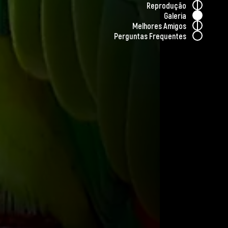
icano demonstraram compreender palavras
Reprodução
propriados.
Galeria
Melhores Amigos
Perguntas Frequentes
a, os papagaios desempenham um papel
ementes. Ao consumir frutos e sementes,
ersidade das florestas tropicais ao
as plantas.
s espécies de papagaios estão ameaçadas
evido à destruição de seu habitat e à
io de animais. Exemplos de espécies em
Spix
, famoso por sua raridade e o fato de
natureza", mas com alguns esforços de
 Os papagaios têm uma notável capacidade
gnificados. Eles podem até mesmo imitar o
ou o grito de um animal, o que demonstra
adaptação e aprendizagem.